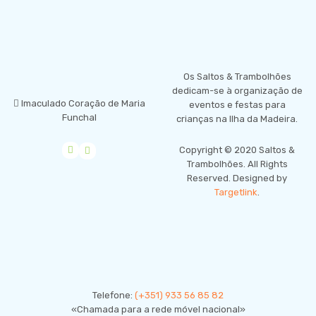
LOCALIZAÇÃO
Os Saltos & Trambolhões
dedicam-se à organização de
Imaculado Coração de Maria
eventos e festas para
Funchal
crianças na Ilha da Madeira.
empty
Copyright © 2020 Saltos &
Trambolhões. All Rights
Reserved. Designed by
Targetlink
.
CONTACTE-NOS
Telefone:
(+351) 933 56 85 82
«Chamada para a rede móvel nacional»