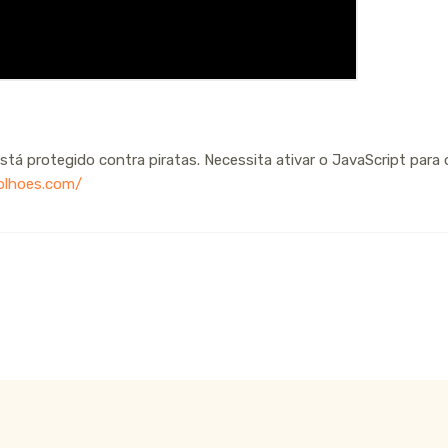
tá protegido contra piratas. Necessita ativar o JavaScript para o 
olhoes.com/
COM TOQUE ESPECIAL