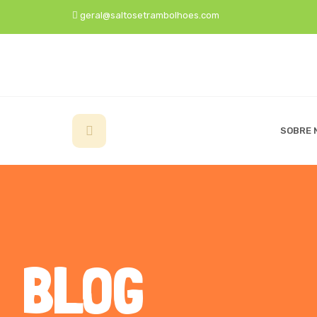
geral@saltosetrambolhoes.com
SOBRE 
BLOG