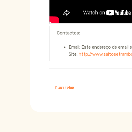
Contactos:
Email:
Este endereço de email es
Site:
http://www.saltosetramb
ARTIGO ANTERIOR: DECORAÇÃO MY LITTLE PONY 
ANTERIOR